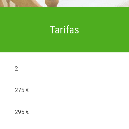
Tarifas
2
275 €
295 €